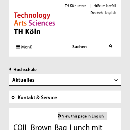
TH Köln intern
|
Hilfe im Notfall
English
Deutsch
Direkt zur Hauptnavigation
Direkt zur Subnavigation
Direkt zum Inhalt
Direkt zum Fußbereich
Suche
Menü
Hochschule
Aktuelles
Kontakt & Service
View this page in English
COIL-Brown-Bag-Lunch mit