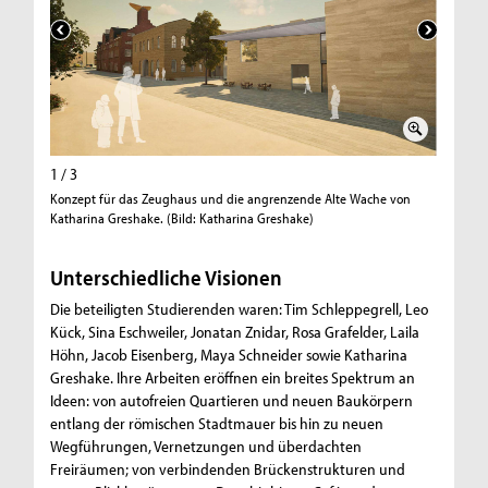
1 / 3
2 / 3
Konzept für das Zeughaus und die angrenzende Alte Wache von
Konzept 
Katharina Greshake. (Bild: Katharina Greshake)
Kück. (Bi
Unterschiedliche Visionen
Die beteiligten Studierenden waren: Tim Schleppegrell, Leo
Kück, Sina Eschweiler, Jonatan Znidar, Rosa Grafelder, Laila
Höhn, Jacob Eisenberg, Maya Schneider sowie Katharina
Greshake. Ihre Arbeiten eröffnen ein breites Spektrum an
Ideen: von autofreien Quartieren und neuen Baukörpern
entlang der römischen Stadtmauer bis hin zu neuen
Wegführungen, Vernetzungen und überdachten
Freiräumen; von verbindenden Brückenstrukturen und