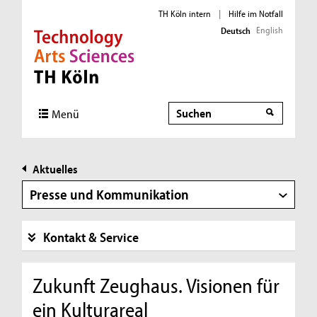
TH Köln intern
|
Hilfe im Notfall
English
Deutsch
Direkt zur Hauptnavigation
Direkt zur Subnavigation
Direkt zum Inhalt
Direkt zum Fußbereich
Suche
Menü
Aktuelles
Presse und Kommunikation
Kontakt & Service
Zukunft Zeughaus. Visionen für
ein Kulturareal