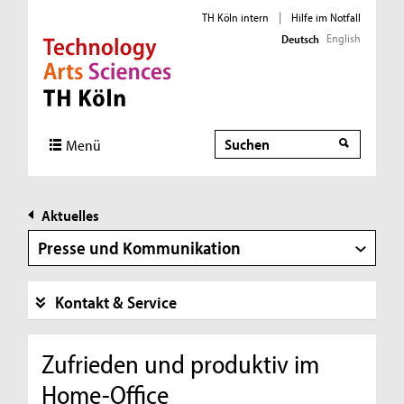
TH Köln intern
|
Hilfe im Notfall
English
Deutsch
Direkt zur Hauptnavigation
Direkt zur Subnavigation
Direkt zum Inhalt
Direkt zum Fußbereich
Suche
Menü
Aktuelles
Presse und Kommunikation
Kontakt & Service
Zufrieden und produktiv im
Home-Office