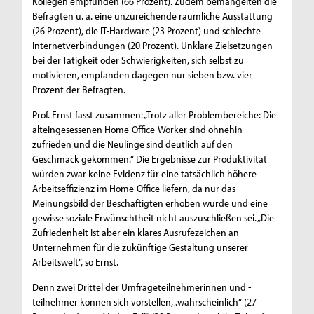
Kollegen empfunden (66 Prozent). Zudem bemängelten die
Befragten u. a. eine unzureichende räumliche Ausstattung
(26 Prozent), die IT-Hardware (23 Prozent) und schlechte
Internetverbindungen (20 Prozent). Unklare Zielsetzungen
bei der Tätigkeit oder Schwierigkeiten, sich selbst zu
motivieren, empfanden dagegen nur sieben bzw. vier
Prozent der Befragten.
Prof. Ernst fasst zusammen: „Trotz aller Problembereiche: Die
alteingesessenen Home-Office-Worker sind ohnehin
zufrieden und die Neulinge sind deutlich auf den
Geschmack gekommen.“ Die Ergebnisse zur Produktivität
würden zwar keine Evidenz für eine tatsächlich höhere
Arbeitseffizienz im Home-Office liefern, da nur das
Meinungsbild der Beschäftigten erhoben wurde und eine
gewisse soziale Erwünschtheit nicht auszuschließen sei. „Die
Zufriedenheit ist aber ein klares Ausrufezeichen an
Unternehmen für die zukünftige Gestaltung unserer
Arbeitswelt“, so Ernst.
Denn zwei Drittel der Umfrageteilnehmerinnen und -
teilnehmer können sich vorstellen, „wahrscheinlich“ (27