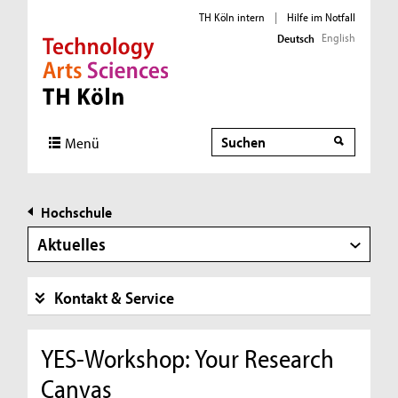
TH Köln intern
|
Hilfe im Notfall
English
Deutsch
Direkt zur Hauptnavigation
Direkt zur Subnavigation
Direkt zum Inhalt
Direkt zum Fußbereich
Suche
Menü
Hochschule
Aktuelles
Kontakt & Service
YES-Workshop: Your Research
Canvas