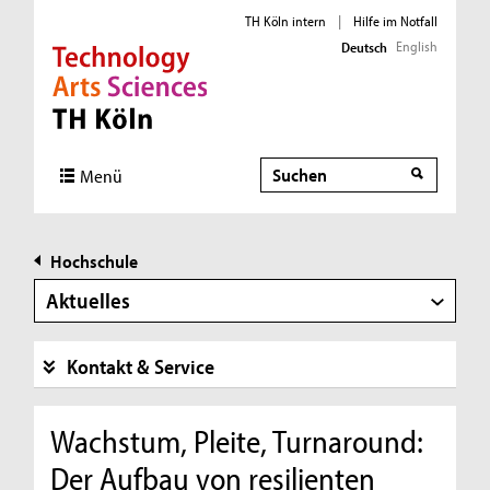
TH Köln intern
|
Hilfe im Notfall
English
Deutsch
Direkt zur Hauptnavigation
Direkt zur Subnavigation
Direkt zum Inhalt
Direkt zum Fußbereich
Suche
Menü
Hochschule
Aktuelles
Kontakt & Service
Wachstum, Pleite, Turnaround:
Der Aufbau von resilienten