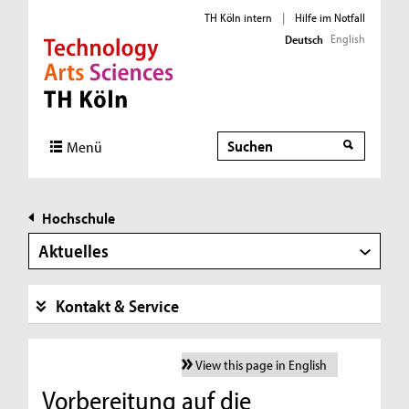
TH Köln intern
|
Hilfe im Notfall
English
Deutsch
Direkt zur Hauptnavigation
Direkt zur Subnavigation
Direkt zum Inhalt
Direkt zum Fußbereich
Suche
Menü
Hochschule
Aktuelles
Kontakt & Service
View this page in English
Vorbereitung auf die