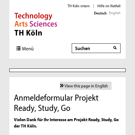
TH Köln intern
|
Hilfe im Notfall
English
Deutsch
Direkt zur Hauptnavigation
Direkt zur Subnavigation
Direkt zum Inhalt
Direkt zum Fußbereich
Suche
Menü
View this page in English
Anmeldeformular Projekt
Ready, Study, Go
Vielen Dank für Ihr Interesse am Projekt Ready, Study, Go
der TH Köln.