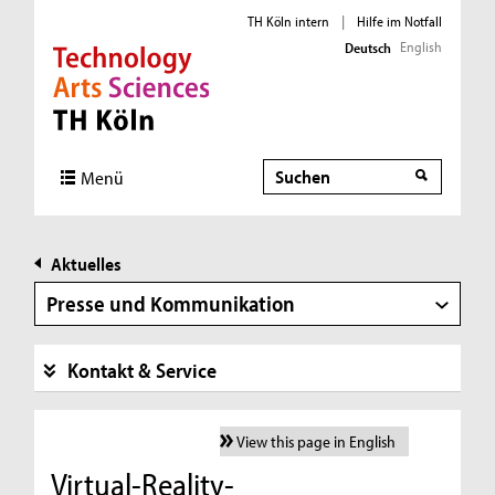
TH Köln intern
|
Hilfe im Notfall
English
Deutsch
Direkt zur Hauptnavigation
Direkt zur Subnavigation
Direkt zum Inhalt
Direkt zum Fußbereich
Suche
Menü
Aktuelles
Presse und Kommunikation
Kontakt & Service
View this page in English
Virtual-Reality-