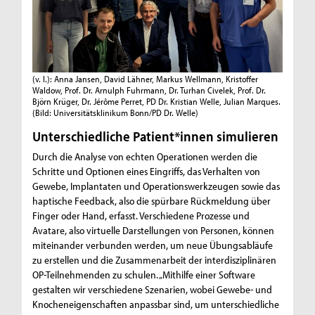
(v. l.): Anna Jansen, David Lähner, Markus Wellmann, Kristoffer
Waldow, Prof. Dr. Arnulph Fuhrmann, Dr. Turhan Civelek, Prof. Dr.
Björn Krüger, Dr. Jérôme Perret, PD Dr. Kristian Welle, Julian Marques.
(Bild: Universitätsklinikum Bonn/PD Dr. Welle)
Unterschiedliche Patient*innen simulieren
Durch die Analyse von echten Operationen werden die
Schritte und Optionen eines Eingriffs, das Verhalten von
Gewebe, Implantaten und Operationswerkzeugen sowie das
haptische Feedback, also die spürbare Rückmeldung über
Finger oder Hand, erfasst. Verschiedene Prozesse und
Avatare, also virtuelle Darstellungen von Personen, können
miteinander verbunden werden, um neue Übungsabläufe
zu erstellen und die Zusammenarbeit der interdisziplinären
OP-Teilnehmenden zu schulen. „Mithilfe einer Software
gestalten wir verschiedene Szenarien, wobei Gewebe- und
Knocheneigenschaften anpassbar sind, um unterschiedliche