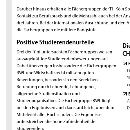
Darüber hinaus erhalten alle Fächergruppen der TH Köln 
Kontakt zur Berufspraxis und die Mehrzahl auch bei der An
drei Jahren. Bei der internationalen Ausrichtung und den 
die Fächergruppen die mittlere Rangstufe.
Positive Studierendenurteile
Di
Drei der fünf untersuchten Fächergruppen weisen
CH
aussagekräftige Studierendenbewertungen auf.
Dabei überzeugen insbesondere die Fächergruppen
D
BWL und Wirtschaftsrecht mit sehr guten
S
Bewertungen, besonders in den Bereichen
e
Betreuung durch Lehrende, Lehrangebot,
allgemeine Studiensituation und
Studienorganisation. Die Fächergruppe BWL liegt
A
bei den Ergebnissen auch konstant leicht über dem
E
Mittelwert aller Hochschulen. Die Ergebnisse
unterstreichen die hohe Zufriedenheit der
Studierenden.