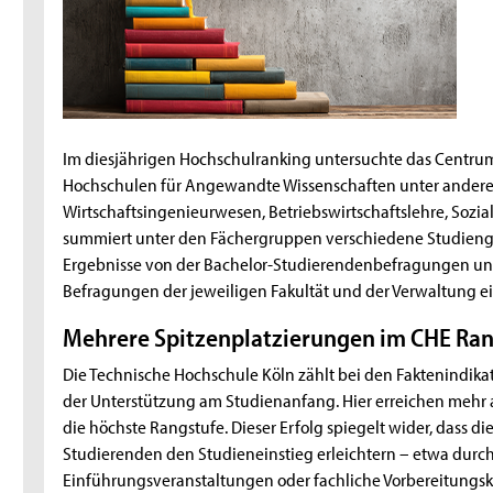
Im diesjährigen Hochschulranking untersuchte das Centru
Hochschulen für Angewandte Wissenschaften unter anderem
Wirtschaftsingenieurwesen, Betriebswirtschaftslehre, Sozia
summiert unter den Fächergruppen verschiedene Studiengä
Ergebnisse von der Bachelor-Studierendenbefragungen und
Befragungen der jeweiligen Fakultät und der Verwaltung ei
Mehrere Spitzenplatzierungen im CHE Ra
Die Technische Hochschule Köln zählt bei den Faktenindikat
der Unterstützung am Studienanfang. Hier erreichen mehr 
die höchste Rangstufe. Dieser Erfolg spiegelt wider, dass di
Studierenden den Studieneinstieg erleichtern – etwa durc
Einführungsveranstaltungen oder fachliche Vorbereitungsk