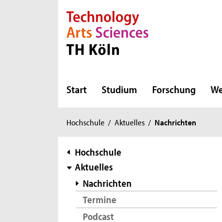
Direkt zur Hauptnavigation
Direkt zur Subnavigation
Direkt zum Inhalt
Direkt zum Fußbereich
Start
Studium
Forschung
We
Sie
Hochschule
/
Aktuelles
/
Nachrichten
sind
hier:
Subnavigation
Hochschule
Aktuelles
Nachrichten
Termine
Podcast