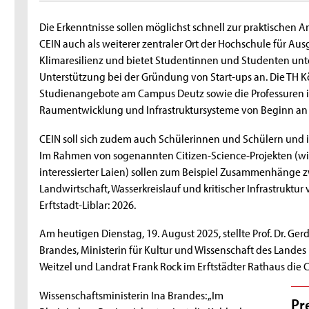
Die Erkenntnisse sollen möglichst schnell zur praktische
CEIN auch als weiterer zentraler Ort der Hochschule für A
Klimaresilienz und bietet Studentinnen und Studenten un
Unterstützung bei der Gründung von Start-ups an. Die TH 
Studienangebote am Campus Deutz sowie die Professuren in
Raumentwicklung und Infrastruktursysteme von Beginn an 
CEIN soll sich zudem auch Schülerinnen und Schülern und 
Im Rahmen von sogenannten Citizen-Science-Projekten (wis
interessierter Laien) sollen zum Beispiel Zusammenhäng
Landwirtschaft, Wasserkreislauf und kritischer Infrastruktu
Erftstadt-Liblar: 2026.
Am heutigen Dienstag, 19. August 2025, stellte Prof. Dr. Ge
Brandes, Ministerin für Kultur und Wissenschaft des Landes
Weitzel und Landrat Frank Rock im Erftstädter Rathaus die C
Wissenschaftsministerin Ina Brandes: „Im
Pr