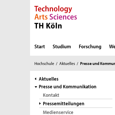
Direkt zur Hauptnavigation
Direkt zur Subnavigation
Direkt zum Inhalt
Direkt zum Fußbereich
Start
Studium
Forschung
We
Sie
Hochschule
/
Aktuelles
/
Presse und Kommun
sind
hier:
Subnavigation
Aktuelles
Presse und Kommunikation
Kontakt
Pressemitteilungen
Medienservice