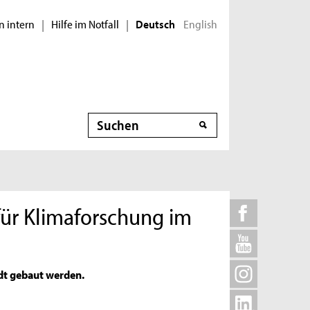
n intern
Hilfe im Notfall
English
|
|
Deutsch
Suche
für Klimaforschung im
adt gebaut werden.