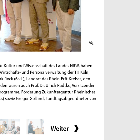
2 / 5
n für Kultur und Wissenschaft des Landes NRW, haben
Bürgermeisterin Caroli
r Wirtschafts- und Personalverwaltung der TH Köln,
Wissenschaftsstandorts E
nk Rock (6.v.l.), Landrat des Rhein-Erft-Kreises, den
en waren auch Prof. Dr. Ulrich Radtke, Vorsitzender
, Programme, Förderung Zukunftsagentur Rheinisches
r.) sowie Gregor Golland, Landtagsabgeordneter von
Weiter