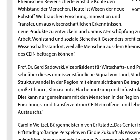
Rheinischen Revier sicherte einst die Kohle den
Wohlstand der Menschen. Heute ist Wissen der neue
vom
Rohstoff. Wir brauchen Forschung, Innovation und
Transfer, um aus wissenschaftlichen Erkenntnissen,
neue Produkte zu entwickeln und daraus Wertschöpfung zu 
Arbeit, Wohlstand und soziale Sicherheit. Besonders profitie
Wissenschaftsstandort, weil alle Menschen aus dem Rheinis
des CEIN beitragen können.“
Prof. Dr. Gerd Sadowski, Vizepräsident für Wirtschafts- und 
sehr über dieses unmissverständliche Signal von Land, Stad
Strukturwandel in der Region mit einem sichtbaren Beitrag 
große Chance, Klimaschutz, Flächennutzung und Infrastrukt
Dies kann nur gemeinsam mit den Menschen in der Region 
Forschungs- und Transferzentrum CEIN ein offener und leb
Austauschs.“
Carolin Weitzel, Bürgermeisterin von Erftstadt: „Das Center 
Erftstadt großartige Perspektiven für die Zukunft als Wissen
zukünftige ‚Ideenschmiede‘ in enger Zusammenarbeit mit F