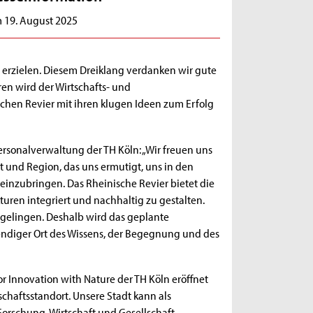
 19. August 2025
erzielen. Diesem Dreiklang verdanken wir gute
ren wird der Wirtschafts- und
chen Revier mit ihren klugen Ideen zum Erfolg
Personalverwaltung der TH Köln: „Wir freuen uns
t und Region, das uns ermutigt, uns in den
einzubringen. Das Rheinische Revier bietet die
uren integriert und nachhaltig zu gestalten.
gelingen. Deshalb wird das geplante
endiger Ort des Wissens, der Begegnung und des
for Innovation with Nature der TH Köln eröffnet
schaftsstandort. Unsere Stadt kann als
orschung, Wirtschaft und Gesellschaft