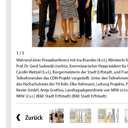
1 / 5
Während einer Pressekonferenz mit Ina Brandes (4.v.l.), Ministeri
Prof. Dr. Gerd Sadowski (rechts), Kommissarischer Vizepräsident fü
Carolin Weitzel (5.v.l.), Bürgermeisterin der Stadt Erftstadt, und Fra
Teilnehmenden das CEIN-Projekt vorgestellt. Unter den Teilnehmend
des Hochschulrates der TH Köln, Elke Hohmann, Leitung Projekte
Revier GmbH, Antje Grothus, Landtagsabgeordnete von NRW (v.l.n.
NRW (2.v.r.) (Bild: Stadt Erftstadt) (Bild: Stadt Erftstadt)
Zurück