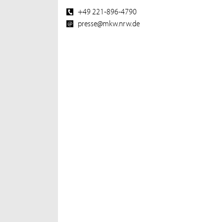
+49 221-896-4790
presse@mkw.nrw.de