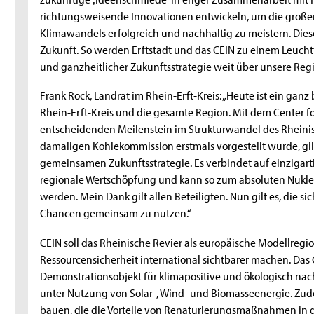
richtungsweisende Innovationen entwickeln, um die große
Klimawandels erfolgreich und nachhaltig zu meistern. Dies
Zukunft. So werden Erftstadt und das CEIN zu einem Leuch
und ganzheitlicher Zukunftsstrategie weit über unsere Regi
Frank Rock, Landrat im Rhein-Erft-Kreis: „Heute ist ein ganz 
Rhein-Erft-Kreis und die gesamte Region. Mit dem Center fo
entscheidenden Meilenstein im Strukturwandel des Rheinisch
damaligen Kohlekommission erstmals vorgestellt wurde, gil
gemeinsamen Zukunftsstrategie. Es verbindet auf einzigart
regionale Wertschöpfung und kann so zum absoluten Nukle
werden. Mein Dank gilt allen Beteiligten. Nun gilt es, die
Chancen gemeinsam zu nutzen.“
CEIN soll das Rheinische Revier als europäische Modellreg
Ressourcensicherheit international sichtbarer machen. Das 
Demonstrationsobjekt für klimapositive und ökologisch na
unter Nutzung von Solar-, Wind- und Biomasseenergie. Zude
bauen, die die Vorteile von Renaturierungsmaßnahmen in 