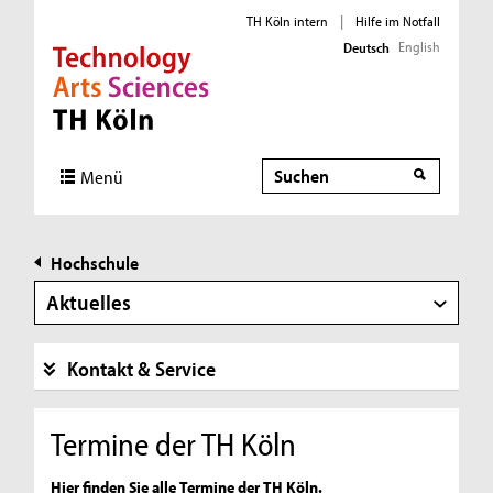
TH Köln intern
|
Hilfe im Notfall
English
Deutsch
Direkt zur Hauptnavigation
Direkt zur Subnavigation
Direkt zum Inhalt
Direkt zum Fußbereich
Suche
Menü
Hochschule
Aktuelles
Kontakt & Service
Termine der TH Köln
Hier finden Sie alle Termine der TH Köln.