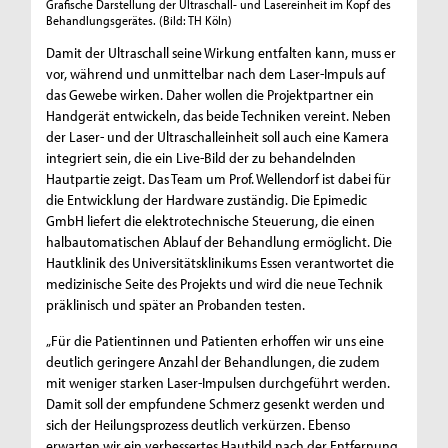
Grafische Darstellung der Ultraschall- und Lasereinheit im Kopf des
Behandlungsgerätes.
(Bild: TH Köln)
Damit der Ultraschall seine Wirkung entfalten kann, muss er
vor, während und unmittelbar nach dem Laser-Impuls auf
das Gewebe wirken. Daher wollen die Projektpartner ein
Handgerät entwickeln, das beide Techniken vereint. Neben
der Laser- und der Ultraschalleinheit soll auch eine Kamera
integriert sein, die ein Live-Bild der zu behandelnden
Hautpartie zeigt. Das Team um Prof. Wellendorf ist dabei für
die Entwicklung der Hardware zuständig. Die Epimedic
GmbH liefert die elektrotechnische Steuerung, die einen
halbautomatischen Ablauf der Behandlung ermöglicht. Die
Hautklinik des Universitätsklinikums Essen verantwortet die
medizinische Seite des Projekts und wird die neue Technik
präklinisch und später an Probanden testen.
„Für die Patientinnen und Patienten erhoffen wir uns eine
deutlich geringere Anzahl der Behandlungen, die zudem
mit weniger starken Laser-Impulsen durchgeführt werden.
Damit soll der empfundene Schmerz gesenkt werden und
sich der Heilungsprozess deutlich verkürzen. Ebenso
erwarten wir ein verbessertes Hautbild nach der Entfernung