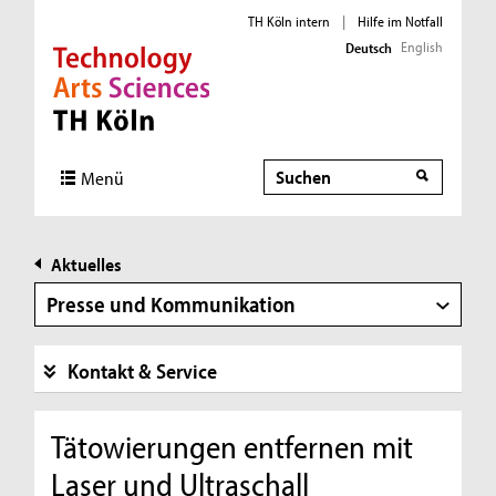
TH Köln intern
|
Hilfe im Notfall
English
Deutsch
Direkt zur Hauptnavigation
Direkt zur Subnavigation
Direkt zum Inhalt
Direkt zum Fußbereich
Suche
Menü
Aktuelles
Presse und Kommunikation
Kontakt & Service
Tätowierungen entfernen mit
Laser und Ultraschall