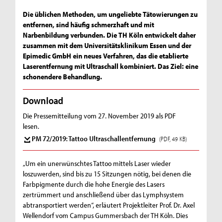
Die üblichen Methoden, um ungeliebte Tätowierungen zu
entfernen, sind häufig schmerzhaft und mit
Narbenbildung verbunden. Die TH Köln entwickelt daher
zusammen mit dem Universitätsklinikum Essen und der
Epimedic GmbH ein neues Verfahren, das die etablierte
Laserentfernung mit Ultraschall kombiniert. Das Ziel: eine
schonendere Behandlung.
Download
Die Pressemitteilung vom 27. November 2019 als PDF
lesen.
PM 72/2019: Tattoo Ultraschallentfernung
(PDF, 49 KB)
„Um ein unerwünschtes Tattoo mittels Laser wieder
loszuwerden, sind bis zu 15 Sitzungen nötig, bei denen die
Farbpigmente durch die hohe Energie des Lasers
zertrümmert und anschließend über das Lymphsystem
abtransportiert werden“, erläutert Projektleiter Prof. Dr. Axel
Wellendorf vom Campus Gummersbach der TH Köln. Dies