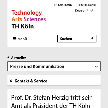
TH Köln intern
|
Hilfe im Notfall
English
Deutsch
Direkt zur Hauptnavigation
Direkt zur Subnavigation
Direkt zum Inhalt
Direkt zum Fußbereich
Suche
Menü
Aktuelles
Presse und Kommunikation
Kontakt & Service
Prof. Dr. Stefan Herzig tritt sein
Amt als Präsident der TH Köln