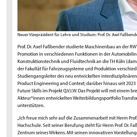
Neuer Vizepräsident für Lehre und Studium: Prof. Dr. Axel Faßbend
Prof. Dr. Axel Faßbender studierte Maschinenbau an der R
Promotion in verschiedenen Funktionen in der Automobilindust
Konstruktionstechnik und Fluidtechnik an die TH Köln (dama
der Fakultät für Fahrzeugsysteme und Produktion verschied
Studiengangsleiter des neu entwickelten interdisziplinä
Product Engineering and Context; darüber hinaus seit 2023 
Future Skills im Projekt Q.V.I.W. Das Projekt will mit einem 
Akteur*innen entwickelten Weiterbildungsportfolio Transf
unterstützen.
„Ich freue mich sehr auf die Zusammenarbeit mit Herrn Prof
Hochschule. Seit seiner Berufung steht für Herrn Prof. Dr. 
Zentrum seines Wirkens. Mit seinen innovativen Vorstellung