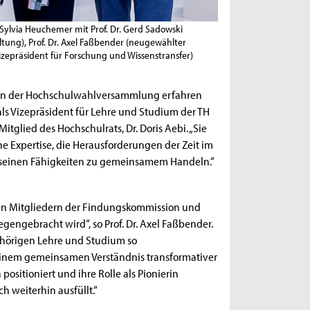
. Sylvia Heuchemer mit Prof. Dr. Gerd Sadowski
ltung), Prof. Dr. Axel Faßbender (neugewählter
Vizepräsident für Forschung und Wissenstransfer)
te in der Hochschulwahlversammlung erfahren
als Vizepräsident für Lehre und Studium der TH
tglied des Hochschulrats, Dr. Doris Aebi. „Sie
 Expertise, die Herausforderungen der Zeit im
d seinen Fähigkeiten zu gemeinsamem Handeln.“
en Mitgliedern der Findungskommission und
egengebracht wird“, so Prof. Dr. Axel Faßbender.
hörigen Lehre und Studium so
 einem gemeinsamen Verständnis transformativer
ositioniert und ihre Rolle als Pionierin
h weiterhin ausfüllt.“