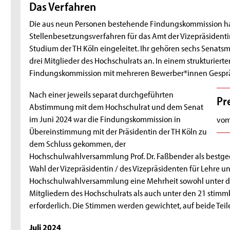
Das Verfahren
Die aus neun Personen bestehende Findungskommission ha
Stellenbesetzungsverfahren für das Amt der Vizepräsidenti
Studium der TH Köln eingeleitet. Ihr gehören sechs Senats
drei Mitglieder des Hochschulrats an. In einem strukturier
Findungskommission mit mehreren Bewerber*innen Gesprä
Nach einer jeweils separat durchgeführten
Pr
Abstimmung mit dem Hochschulrat und dem Senat
im Juni 2024 war die Findungskommission in
vom 
Übereinstimmung mit der Präsidentin der TH Köln zu
dem Schluss gekommen, der
Hochschulwahlversammlung Prof. Dr. Faßbender als bestge
Wahl der Vizepräsidentin / des Vizepräsidenten für Lehre un
Hochschulwahlversammlung eine Mehrheit sowohl unter d
Mitgliedern des Hochschulrats als auch unter den 21 stimm
erforderlich. Die Stimmen werden gewichtet, auf beide Teil
Juli 2024