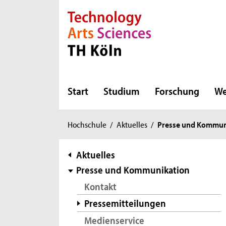
Direkt zur Hauptnavigation
Direkt zur Subnavigation
Direkt zum Inhalt
Direkt zum Fußbereich
Start
Studium
Forschung
We
Sie
Hochschule
/
Aktuelles
/
Presse und Kommun
sind
hier:
Subnavigation
Aktuelles
Presse und Kommunikation
Kontakt
Pressemitteilungen
Medienservice