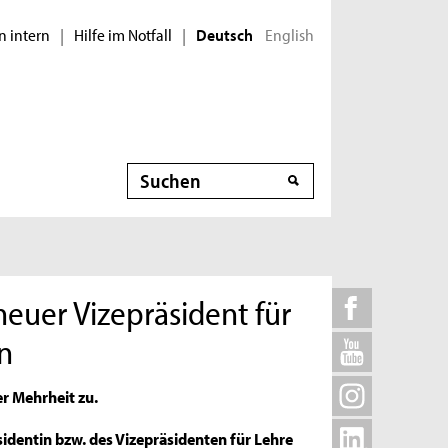
n intern
Hilfe im Notfall
English
|
|
Deutsch
Suche
neuer Vizepräsident für
n
 Mehrheit zu.
identin bzw. des Vizepräsidenten für Lehre