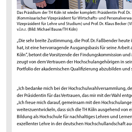
Das Präsidium der TH Köln ist wieder komplett: Präsidentin Prof. Dr
(Kommissarischer Vizepräsident für Wirtschafts- und Personalverwa
Vizepräsident für Lehre und Studium) und Prof. Dr. Klaus Becker (
v.l.n.r.
(Bild: Michael Bause/TH Köln)
„Die sehr breite Zustimmung, die Prof. Dr. Faßbender heu
hat, ist eine hervorragende Ausgangsbasis für seine Arbeit 
Köln“, betont die Vorsitzende der Findungskommission und Mi
zeugt von dem Vertrauen der Hochschulangehörigen in seine
Portfolio der akademischen Qualifizierung abzubilden un
„Ich bedanke mich bei der Hochschulwahlversammlung, d
der Präsidentin für das Vertrauen, das mir mit der Wahl entg
„Ich freue mich darauf, gemeinsam mit den Hochschulange
weiterzuentwickeln, dass sich die TH Köln ausgehend von
Bildung als Hochschule für nachhaltiges Lehren und Lernen p
exzellenter Lehre in der deutschen Hochschullandschaft auc