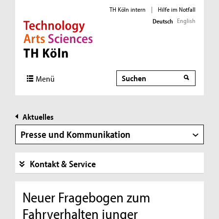
TH Köln intern
|
Hilfe im Notfall
English
Deutsch
Direkt zur Hauptnavigation
Direkt zur Subnavigation
Direkt zum Inhalt
Direkt zum Fußbereich
Suche
Menü
Aktuelles
Presse und Kommunikation
Kontakt & Service
Neuer Fragebogen zum
Fahrverhalten junger