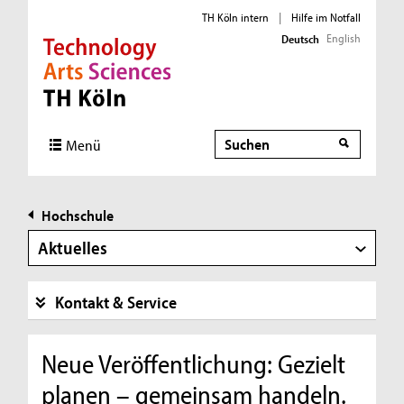
TH Köln intern
|
Hilfe im Notfall
English
Deutsch
Direkt zur Hauptnavigation
Direkt zur Subnavigation
Direkt zum Inhalt
Direkt zum Fußbereich
Suche
Menü
Hochschule
Aktuelles
Kontakt & Service
Neue Veröffentlichung: Gezielt
planen – gemeinsam handeln.