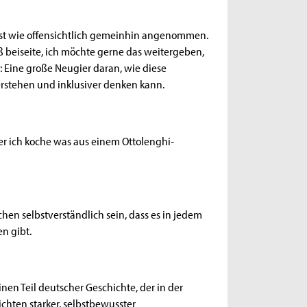
 ist wie offensichtlich gemeinhin angenommen.
aß beiseite, ich möchte gerne das weitergeben,
t: Eine große Neugier daran, wie diese
verstehen und inklusiver denken kann.
Oder ich koche was aus einem Ottolenghi-
chen selbstverständlich sein, dass es in jedem
n gibt.
inen Teil deutscher Geschichte, der in der
ichten starker, selbstbewusster