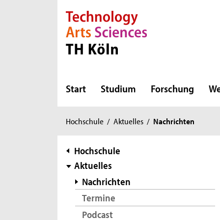
Direkt zur Hauptnavigation
Direkt zur Subnavigation
Direkt zum Inhalt
Direkt zum Fußbereich
Start
Studium
Forschung
We
Sie
Hochschule
/
Aktuelles
/
Nachrichten
sind
hier:
Subnavigation
Hochschule
Aktuelles
Nachrichten
Termine
Podcast