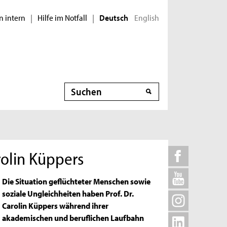
n intern
Hilfe im Notfall
English
|
|
Deutsch
Suche
rolin Küppers
Die Situation geflüchteter Menschen sowie
soziale Ungleichheiten haben Prof. Dr.
Carolin Küppers während ihrer
akademischen und beruflichen Laufbahn