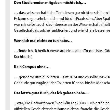
Den Studierenden mitgeben möchte ich,…
… dass wissenschaftliche Texte lesen gar nicht so schlimm
Es kann sogar sehr bereichernd für die Praxis sein. Aber Sp
was mir selbst auch das Interesse an der Wissenschaft erhäl
Gesellschaft als solche funktioniert und wie ich sie besser 
Wenn ich mal nichts zu tun habe…
… finde ich sicherlich etwas auf einer alten To-do-Liste. (
Kochbuch.)
Kein Campus ohne…
… genderneutrale Toiletten. Es ist 2024 und es sollte inzwis
Gebäude gut zugängliche Toiletten für non-binäre Mensche
Das letzte gute Buch, das ich gelesen habe…
... war „Die Optimistinnen“ von Gün Tank. Das Buch erzählt e
offiziellen Geschichtsschreibung nicht auftaucht: die Gesch