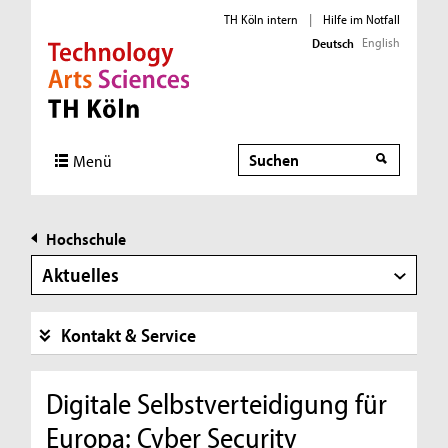
TH Köln intern
|
Hilfe im Notfall
English
Deutsch
Direkt zur Hauptnavigation
Direkt zur Subnavigation
Direkt zum Inhalt
Direkt zum Fußbereich
Suche
Menü
Hochschule
Aktuelles
Kontakt & Service
Digitale Selbstverteidigung für
Europa: Cyber Security