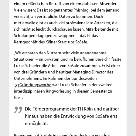
einem reißerischen Betreff, von einem dubiosen Absender.
Viele wissen: Das ist so genanntes Phishing, bei dem jemand
versucht, an vertrauliche Daten zu kommen. Doch
mittlerweile gibt es auch viel professionellere Attacken, die
sich nicht so leicht durchschauen lassen. Mitarbeitende mit
Schulungen dagegen zu wappnen – das ist das
Kerngeschäft des Kölner Start-ups SoSafe.
„Wir ersparen den Nutzern sehr viele unangenehme
Situationen – im privaten und im beruflichen Bereich“, fasste
Lukas Schaefer die Arbeit von SoSafe zusammen. Er ist einer
von drei Gründern und heutiger Managing Director des
Unternehmens. Im Rahmen der bundesweiten
Gründungswoche
war Lukas Schaefer in der zweiten
interdisziplinären Ringvorlesung in diesem Semester zu
Gast.
Die Förderprogramme der TH Köln und darüber
hinaus haben die Entwicklung von SoSafe erst
ermöglicht.
Begonnen hat SoSafe in einem Gründerteam von drei