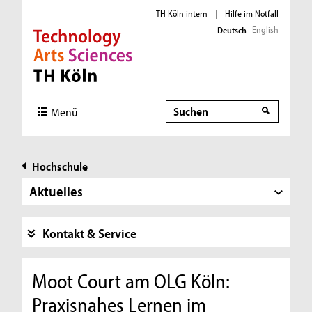
TH Köln intern
|
Hilfe im Notfall
English
Deutsch
Direkt zur Hauptnavigation
Direkt zur Subnavigation
Direkt zum Inhalt
Direkt zum Fußbereich
Suche
Menü
Hochschule
Aktuelles
Kontakt & Service
Moot Court am OLG Köln:
Praxisnahes Lernen im