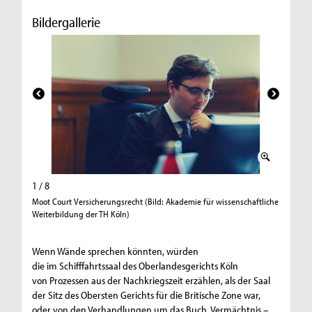
Bildergallerie
1 / 8
2 / 8
Moot Court Versicherungsrecht (Bild: Akademie für wissenschaftliche
Moot Cou
Weiterbildung der TH Köln)
Weiterbi
Wenn Wände sprechen könnten, würden
die im Schifffahrtssaal des Oberlandesgerichts Köln
von Prozessen aus der Nachkriegszeit erzählen, als der Saal
der Sitz des Obersten Gerichts für die Britische Zone war,
oder von den Verhandlungen um das Buch „Vermächtnis –