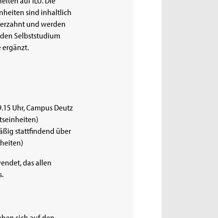
nheiten sind inhaltlich
verzahnt und werden
den Selbststudium
 ergänzt.
19.15 Uhr, Campus Deutz
tseinheiten)
äßig stattfindend über
nheiten)
endet, das allen
.
ehen sich auf den