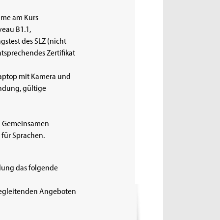
ahme am Kurs
veau B1.1,
stest des SLZ (nicht
ntsprechendes Zertifikat
Laptop mit Kamera und
indung, gültige
 am Gemeinsamen
für Sprachen.
ldung das folgende
egleitenden Angeboten