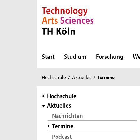
Direkt zur Hauptnavigation
Direkt zur Subnavigation
Direkt zum Inhalt
Direkt zum Fußbereich
Start
Studium
Forschung
We
Sie
Hochschule
/
Aktuelles
/
Termine
sind
hier:
Subnavigation
Hochschule
Aktuelles
Nachrichten
Termine
Podcast