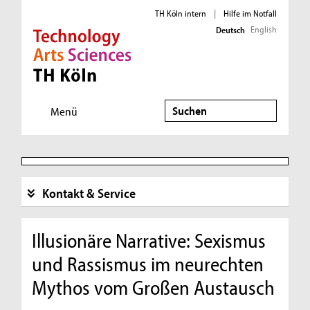
TH Köln intern
|
Hilfe im Notfall
English
Deutsch
Direkt zur Hauptnavigation
Direkt zur Subnavigation
Direkt zum Inhalt
Direkt zum Fußbereich
Suche
Menü
Kontakt & Service
Illusionäre Narrative: Sexismus
und Rassismus im neurechten
Mythos vom Großen Austausch