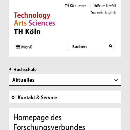
TH Köln intern
|
Hilfe im Notfall
English
Deutsch
Direkt zur Hauptnavigation
Direkt zur Subnavigation
Direkt zum Inhalt
Direkt zum Fußbereich
Suche
Menü
Hochschule
Aktuelles
Kontakt & Service
Homepage des
Forschungsverbundes