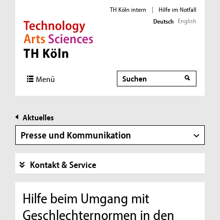
TH Köln intern
|
Hilfe im Notfall
English
Deutsch
Direkt zur Hauptnavigation
Direkt zur Subnavigation
Direkt zum Inhalt
Direkt zum Fußbereich
Suche
Menü
Aktuelles
Presse und Kommunikation
Kontakt & Service
Hilfe beim Umgang mit
Geschlechternormen in den