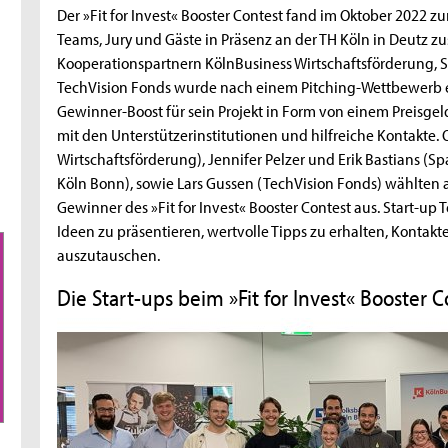
Der »Fit for Invest« Booster Contest fand im Oktober 2022 zu
Teams, Jury und Gäste in Präsenz an der TH Köln in Deu
Kooperationspartnern KölnBusiness Wirtschaftsförderung, 
TechVision Fonds wurde nach einem Pitching-Wettbewerb e
Gewinner-Boost für sein Projekt in Form von einem Preisge
mit den Unterstützerinstitutionen und hilfreiche Kontakte. 
Wirtschaftsförderung), Jennifer Pelzer und Erik Bastians (
Köln Bonn), sowie Lars Gussen (TechVision Fonds) wählten
Gewinner des »Fit for Invest« Booster Contest aus. Start-u
Ideen zu präsentieren, wertvolle Tipps zu erhalten, Kontak
auszutauschen.
Die Start-ups beim »Fit for Invest« Booster 