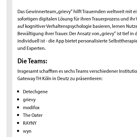
Das Gewinnerteam „grievy“ hilft Trauernden weltweit mit 
sofortigen digitalen Lösung für ihren Trauerprozess und ih
auf kognitiver Verhaltenspsychologie basieren, lernen Nut
Bewältigung ihrer Trauer. Der Ansatz von „grievy“ ist tief i
individuell ist - die App bietet personalisierte Selbstther
und Experten.
Die Teams:
Insgesamt schafften es sechs Teams verschiedener Instituti
Gateway TH Köln in Deutz zu präsentieren:
Detechgene
grievy
modifox
The Oater
RAYNY
wyn