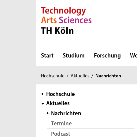
Direkt zur Hauptnavigation
Direkt zur Subnavigation
Direkt zum Inhalt
Direkt zum Fußbereich
Start
Studium
Forschung
We
Sie
Hochschule
/
Aktuelles
/
Nachrichten
sind
hier:
Subnavigation
Hochschule
Aktuelles
Nachrichten
Termine
Podcast