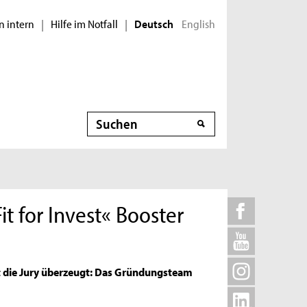
n intern
Hilfe im Notfall
English
|
|
Deutsch
Suche
it for Invest« Booster
est die Jury überzeugt: Das Gründungsteam