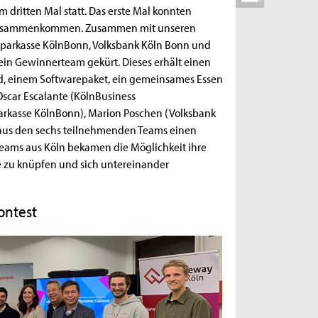
m dritten Mal statt. Das erste Mal konnten
tz zusammenkommen. Zusammen mit unseren
Sparkasse KölnBonn, Volksbank Köln Bonn und
in Gewinnerteam gekürt. Dieses erhält einen
ld, einem Softwarepaket, ein gemeinsames Essen
Oscar Escalante (KölnBusiness
Sparkasse KölnBonn), Marion Poschen (Volksbank
 aus den sechs teilnehmenden Teams einen
p Teams aus Köln bekamen die Möglichkeit ihre
te zu knüpfen und sich untereinander
Contest