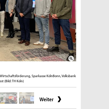
2 / 9
Wirtschaftsförderung, Sparkasse KölnBonn, Volksbank
David Werhahn des »Fit 
st (Bild: TH Köln)
Weiter