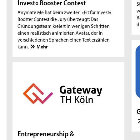
Invest« Booster Contest
S
w
Anymate Me hat beim zweiten »Fit for Invest«
B
Booster Contest die Jury überzeugt: Das
d
Gründungsteam kreiert in wenigen Schritten
einen realistisch animierten Avatar, der in
verschiedenen Sprachen einen Text erzählen
kann.
Mehr
G
Entrepreneurship &