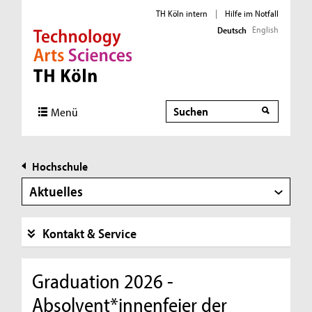
TH Köln intern
|
Hilfe im Notfall
English
Deutsch
Direkt zur Hauptnavigation
Direkt zur Subnavigation
Direkt zum Inhalt
Direkt zum Fußbereich
Suche
Menü
Hochschule
Aktuelles
Kontakt & Service
Graduation 2026 -
Absolvent*innenfeier der