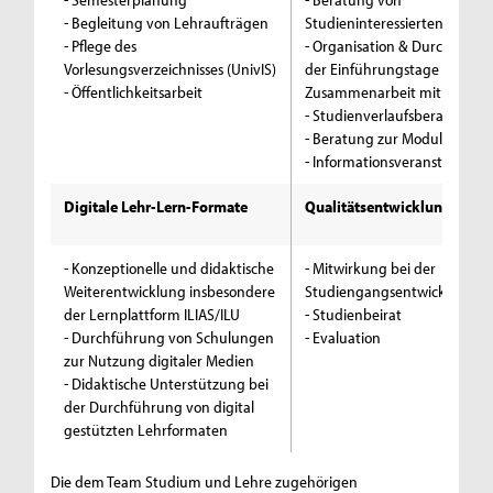
- Begleitung von Lehraufträgen
Studieninteressierten
- Pflege des
- Organisation & Durchführu
Vorlesungsverzeichnisses (UnivIS)
der Einführungstage in
- Öffentlichkeitsarbeit
Zusammenarbeit mit
TIPS
- Studienverlaufsberatung
- Beratung zur Modulanmel
- Informationsveranstaltung
Digitale Lehr-Lern-Formate
Qualitätsentwicklung
- Konzeptionelle und didaktische
- Mitwirkung bei der
Weiterentwicklung insbesondere
Studiengangsentwicklung
der Lernplattform ILIAS/ILU
- Studienbeirat
- Durchführung von Schulungen
- Evaluation
zur Nutzung digitaler Medien
- Didaktische Unterstützung bei
der Durchführung von digital
gestützten Lehrformaten
Die dem Team Studium und Lehre zugehörigen