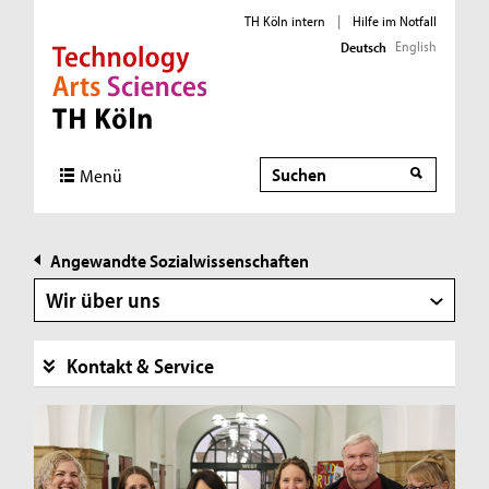
TH Köln intern
|
Hilfe im Notfall
English
Deutsch
Direkt zur Hauptnavigation
Direkt zur Subnavigation
Direkt zum Inhalt
Direkt zum Fußbereich
Suche
Suche
Menü
Angewandte Sozialwissenschaften
Wir über uns
Kontakt & Service