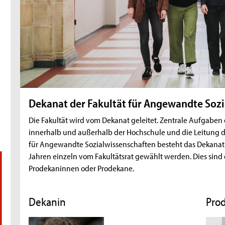
L
Dekanat der Fakultät für Angewandte Soz
Die Fakultät wird vom Dekanat geleitet. Zentrale Aufgaben 
e
innerhalb und außerhalb der Hochschule und die Leitung de
i
für Angewandte Sozialwissenschaften besteht das Dekanat au
Jahren einzeln vom Fakultätsrat gewählt werden. Dies sind
t
Prodekaninnen oder Prodekane.
u
n
Dekanin
Pro
g