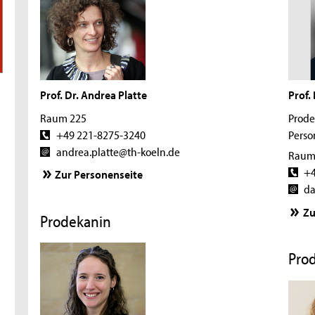
d
e
r
Prof. Dr. Andrea Platte
Prof.
F
Raum 225
Prode
a
+49 221-8275-3240
Perso
andrea.platte@th-koeln.de
Raum
k
+4
Zur Personenseite
u
da
l
Zu
Prodekanin
t
Pro
ä
t