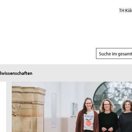
TH Köl
Suchbereich
wählen
lwissenschaften