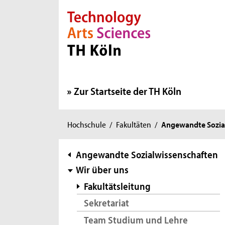
Direkt zur Hauptnavigation
Direkt zur Subnavigation
Direkt zum Inhalt
Direkt zum Fußbereich
Zur Startseite der TH Köln
Sie
Hochschule
/
Fakultäten
/
Angewandte Sozia
sind
hier:
Subnavigation
Angewandte Sozialwissenschaften
Wir über uns
Fakultätsleitung
Sekretariat
Team Studium und Lehre