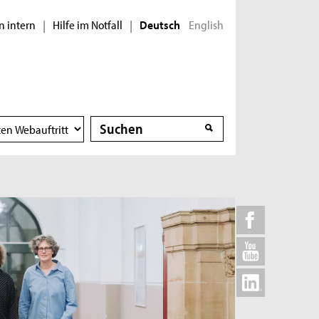
n intern
Hilfe im Notfall
English
|
|
Deutsch
Suche
Suche