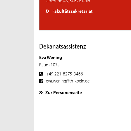
Ubierring 48, 50678 Köln
Fakultätssekretariat
Dekanatsassistenz
Eva Wening
Raum 107a
+49 221-8275-3466
eva.wening@th-koeln.de
Zur Personenseite