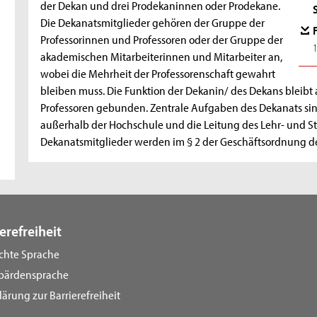
der Dekan und drei Prodekaninnen oder Prodekane.
e
Die Dekanatsmitglieder gehören der Gruppe der
Professorinnen und Professoren oder der Gruppe der
S
akademischen Mitarbeiterinnen und Mitarbeiter an,
wobei die Mehrheit der Professorenschaft gewahrt
o
bleiben muss. Die Funktion der Dekanin/ des Dekans bleibt
z
Professoren gebunden. Zentrale Aufgaben des Dekanats sind
außerhalb der Hochschule und die Leitung des Lehr- und S
i
Dekanatsmitglieder werden im § 2 der Geschäftsordnung des
a
l
w
erefreiheit
i
ichte Sprache
s
bärdensprache
s
lärung zur Barrierefreiheit