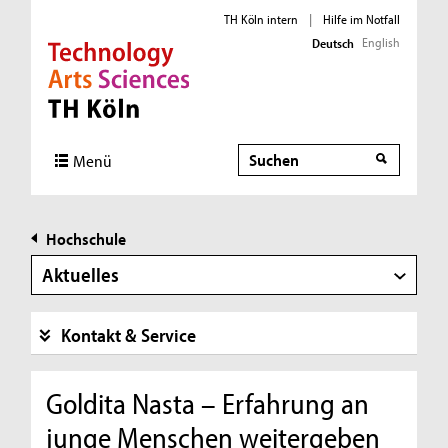
TH Köln intern
|
Hilfe im Notfall
English
Deutsch
Direkt zur Hauptnavigation
Direkt zur Subnavigation
Direkt zum Inhalt
Direkt zum Fußbereich
Suche
Menü
Hochschule
Aktuelles
Kontakt & Service
Goldita Nasta – Erfahrung an
junge Menschen weitergeben