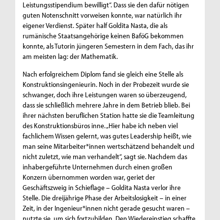
Leistungsstipendium bewilligt“. Dass sie den dafür nötigen
guten Notenschnitt vorweisen konnte, war natürlich ihr
eigener Verdienst. Später half Goldita Nasta, die als
rumänische Staatsangehörige keinen BaföG bekommen
konnte, als Tutorin jüngeren Semestern in dem Fach, das ihr
am meisten lag: der Mathematik.
Nach erfolgreichem Diplom fand sie gleich eine Stelle als
Konstruktionsingenieurin. Noch in der Probezeit wurde sie
schwanger, doch ihre Leistungen waren so überzeugend,
dass sie schließlich mehrere Jahre in dem Betrieb blieb. Bei
ihrer nächsten beruflichen Station hatte sie die Teamleitung
des Konstruktionsbüros inne. „Hier habe ich neben viel
fachlichem Wissen gelernt, was gutes Leadership heißt, wie
man seine Mitarbeiter*innen wertschätzend behandelt und
nicht zuletzt, wie man verhandelt“, sagt sie. Nachdem das
inhabergeführte Unternehmen durch einen großen
Konzern übernommen worden war, geriet der
Geschäftszweig in Schieflage – Goldita Nasta verlor ihre
Stelle. Die dreijährige Phase der Arbeitslosigkeit – in einer
Zeit, in der Ingenieur*innen nicht gerade gesucht waren –
nutzte sie, um sich fortzubilden. Den Wiedereinstieg schaffte