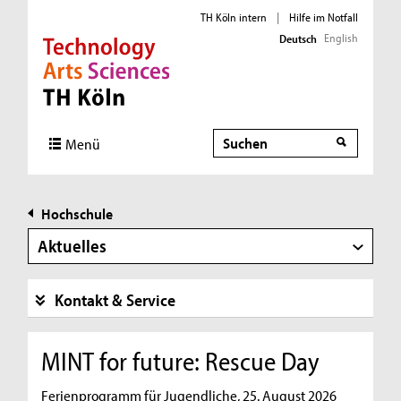
TH Köln intern
|
Hilfe im Notfall
English
Deutsch
Direkt zur Hauptnavigation
Direkt zur Subnavigation
Direkt zum Inhalt
Direkt zum Fußbereich
Suche
Menü
Hochschule
Aktuelles
Kontakt & Service
MINT for future: Rescue Day
Ferienprogramm für Jugendliche, 25. August 2026