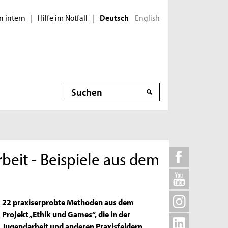
n intern
Hilfe im Notfall
English
|
|
Deutsch
Suche
rbeit - Beispiele aus dem
22 praxiserprobte Methoden aus dem
Projekt „Ethik und Games“, die in der
Jugendarbeit und anderen Praxisfeldern