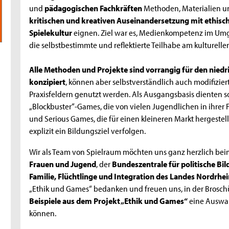
und
pädagogischen Fachkräften
Methoden, Materialien und
kritischen und kreativen Auseinandersetzung mit ethisch
Spielekultur
eignen. Ziel war es, Medienkompetenz im Umg
die selbstbestimmte und reflektierte Teilhabe am kulturelle
Alle Methoden und Projekte sind vorrangig für den niedr
konzipiert
, können aber selbstverständlich auch modifizie
Praxisfeldern genutzt werden. Als Ausgangsbasis dienten 
„Blockbuster“-Games, die von vielen Jugendlichen in ihrer 
und Serious Games, die für einen kleineren Markt hergestel
explizit ein Bildungsziel verfolgen.
Wir als Team von Spielraum möchten uns ganz herzlich be
Frauen und Jugend
, der
Bundeszentrale für politische Bi
Familie, Flüchtlinge und Integration des Landes Nordrhe
„Ethik und Games“ bedanken und freuen uns, in der Brosc
Beispiele aus dem Projekt „Ethik und Games“
eine Auswah
können.