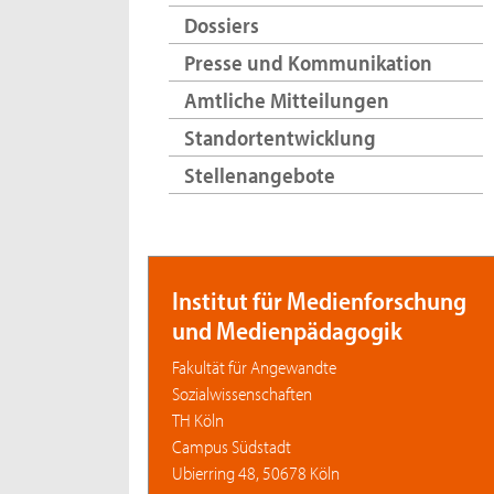
Dossiers
Presse und Kommunikation
Amtliche Mitteilungen
Standortentwicklung
Stellenangebote
Institut für Medienforschung
und Medienpädagogik
Fakultät für Angewandte
Sozialwissenschaften
TH Köln
Campus Südstadt
Ubierring 48, 50678 Köln