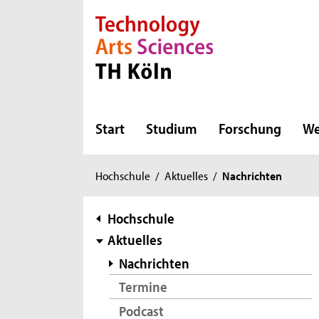
Direkt zur Hauptnavigation
Direkt zur Subnavigation
Direkt zum Inhalt
Direkt zum Fußbereich
Start
Studium
Forschung
We
Sie
Hochschule
/
Aktuelles
/
Nachrichten
sind
hier:
Subnavigation
Hochschule
Aktuelles
Nachrichten
Termine
Podcast