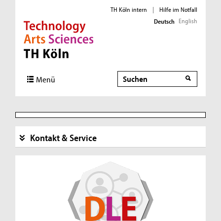
TH Köln intern
|
Hilfe im Notfall
English
Deutsch
Direkt zur Hauptnavigation
Direkt zur Subnavigation
Direkt zum Inhalt
Direkt zum Fußbereich
Suche
Menü
Kontakt & Service