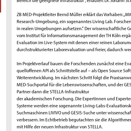
Bereich die geeignete Infrastruktur“, erläutert Dr. Johann Sch
ZB MED-Projektleiter Bernd Müller erklärt das Vorhaben: „Mit
Research-Umgebung, ein sogenanntes Living Lab. Forschen
in realen Umgebungen aufsetzen.“ Der wissenschaftliche Gesa
vom Institut für Informationsmanagement der TH Köln ergänz
Evaluation im Live-System mit denen einer reinen Laboru
durchstrukturierter Laborevaluation und freier, dadurch we
Im Projektverlauf bauen die Forschenden zunächst eine Eva
quelloffenen API als Schnittstelle auf – als Open Source So
Weiterentwicklung. Im nächsten Schritt folgt die Praxisan
MED-Suchportal für die Lebenswissenschaften, und der GESI
Partner dann die STELLA-Infrastruktur
der akademischen Forschung. Die Expertinnen und Experte
Systeme werden eine sogenannte Living-Labs-Evaluation
Suchmaschinen LIVIVO und GESIS-Suche unter wissenschaf
verbessern. Im Echtbetrieb begutachten sie die Algorithm
mit Hilfe der neuen Infrastruktur von STELLA.