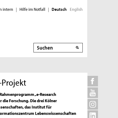
n intern
Hilfe im Notfall
English
|
|
Deutsch
Suche
-Projekt
m Rahmenprogramm „e-Research
die Forschung. Die drei Kölner
ssenschaften, das Institut für
formationszentrum Lebenswissenschaften