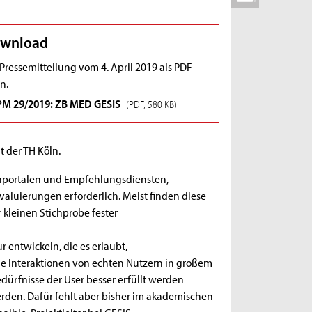
wnload
Pressemitteilung vom 4. April 2019 als PDF
n.
PM 29/2019: ZB MED GESIS
(PDF, 580 KB)
t der TH Köln.
chportalen und Empfehlungsdiensten,
uierungen erforderlich. Meist finden diese
kleinen Stichprobe fester
 entwickeln, die es erlaubt,
ie Interaktionen von echten Nutzern in großem
dürfnisse der User besser erfüllt werden
den. Dafür fehlt aber bisher im akademischen