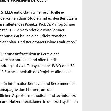
aible, Projektleiter bei GESIS.
 STELLA entwickeln wir eine virtuelle e-
de können darin Studien mit echten Benutzern
mtleiter des Projekts, Prof. Dr. Philipp Schaer
t: "STELLA verbindet die Vorteile einer
mgebung. Wir bauen eine Brücke zwischen
niger plan- und steuerbarer Online-Evaluation.“
luierungsinfrastruktur in Form einer
ftware nachnutzbar und offen für die
wendung auf zwei Testsystemen: LIVIVO, dem ZB
S-Suche. Innerhalb des Projektes öffnen die
n für Information Retrieval und Recommender-
skamapagne durchführen, um die
tlichen Aspekten methodisch und technisch zu
en und Nutzerinteraktionen in den Suchsystemen