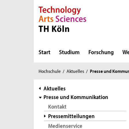
Direkt zur Hauptnavigation
Direkt zur Subnavigation
Direkt zum Inhalt
Direkt zum Fußbereich
Start
Studium
Forschung
We
Sie
Hochschule
/
Aktuelles
/
Presse und Kommun
sind
hier:
Subnavigation
Aktuelles
Presse und Kommunikation
Kontakt
Pressemitteilungen
Medienservice