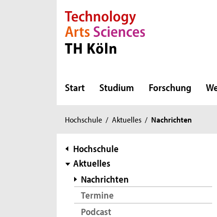
Direkt zur Hauptnavigation
Direkt zur Subnavigation
Direkt zum Inhalt
Direkt zum Fußbereich
Start
Studium
Forschung
We
Sie
Hochschule
/
Aktuelles
/
Nachrichten
sind
hier:
Subnavigation
Hochschule
Aktuelles
Nachrichten
Termine
Podcast