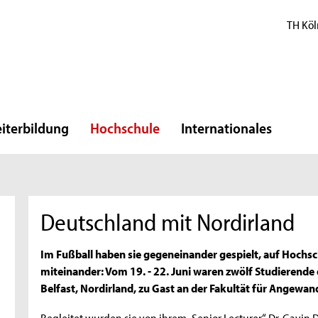
TH Köl
iterbildung
Hochschule
Internationales
Deutschland mit Nordirland
Im Fußball haben sie gegeneinander gespielt, auf Hochs
miteinander: Vom 19. - 22. Juni waren zwölf Studierende 
Belfast, Nordirland, zu Gast an der Fakultät für Angewan
Begleitet wurden sie von ihrem „Senior Lecturer“ Dr. Gavin 