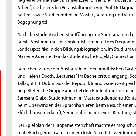
Arbeit“, die bereits bei Veranstaltungen von Prof. Dr. Dag
hatten, sowie Studierenden im Master „Beratung und Vertr
Begegnung teil.
Nach der studentischen Stadtführung am Sonntagabend ga
Brexit-Abstimmung. Im seminaristischen Teil des Programm
Länderspezifika in den Bildungsbiographien, im Studium und
Marlene Auer stellten das studentische Projekt „Connection
Bereichert wurde der Austausch mit den nordirischen Gästen
und Helena Doody, „Lecturers“ im Bachelorstudiengang „Socia
Tallaght ITT Dublin aus der Republik Irland waren zeitglei
begleiteten die Gruppe auch bei den Einrichtungsbesuche
Samsara Grabs, Studentinnen im Masterstudiengang „Konfer
beim Überwinden der Sprachbarrieren beim Besuch einer 
Flüchtlingsunterkunft, Seniorenheim und einer Beratungss
Der Spielplan der Europameisterschaft machte es möglich, 
schließlich gemeinsam in einem Irish Pub erlebt werden ko