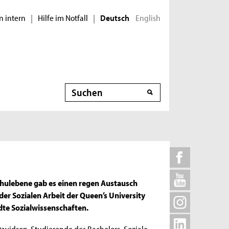
n intern
Hilfe im Notfall
English
|
|
Deutsch
Suche
chulebene gab es einen regen Austausch
der Sozialen Arbeit der Queen’s University
dte Sozialwissenschaften.
Davidson. Studierende des Bachelors „Soziale