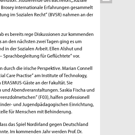
mar Brosey internationale Erfahrungen gesammelt
etung im Sozialen Recht“ (BVSR) nahmen an der
b es bereits rege Diskussionen zur kommenden
s an den nächsten zwei Tagen ging es um
 in der Sozialen Arbeit. Ellen Alshut und
 – Sprachbegleitung für Geflüchtete“ vor.
 durch die irische Perspektive. Marian Connell
l Care Practise“ am Institute of Technology,
ch ERASMUS-Gäste an der Fakultät. Sie
n und Abendveranstaltungen. Saskia Fischa und
enzdolmetschen“ (F03), halfen professionell
Kinder- und Jugendpädagogischen Einrichtung,
telle für Menschen mit Behinderung.
dass das Spiel Nordirland gegen Deutschland
nnte. Im kommenden Jahr werden Prof. Dr.