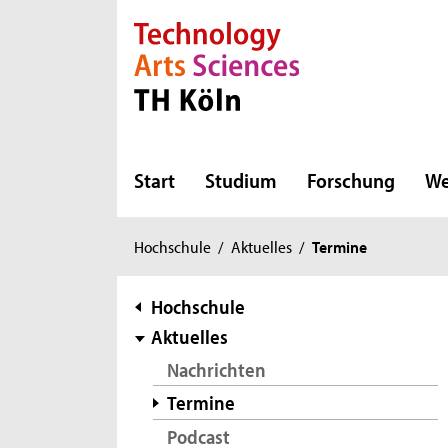
Direkt zur Hauptnavigation
Direkt zur Subnavigation
Direkt zum Inhalt
Direkt zum Fußbereich
Start
Studium
Forschung
We
Sie
Hochschule
/
Aktuelles
/
Termine
sind
hier:
Subnavigation
Hochschule
Aktuelles
Nachrichten
Termine
Podcast