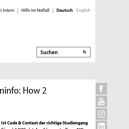
n intern
Hilfe im Notfall
English
|
|
Deutsch
Suche
ninfo: How 2
Ist Code & Context der richtige Studiengang