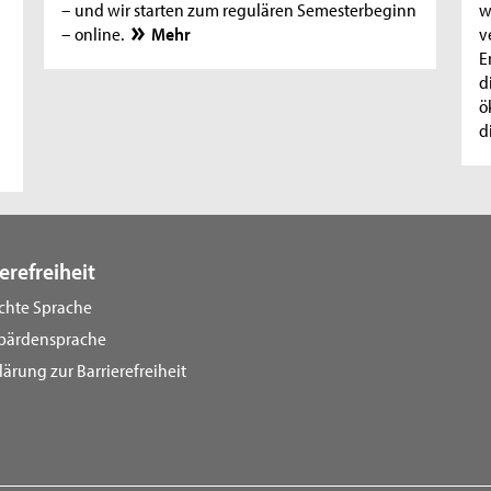
– und wir starten zum regulären Semesterbeginn
w
– online.
Mehr
v
E
d
ö
d
erefreiheit
ichte Sprache
bärdensprache
lärung zur Barrierefreiheit