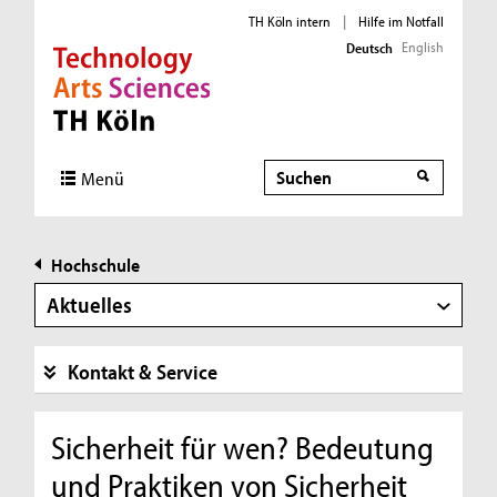
TH Köln intern
|
Hilfe im Notfall
English
Deutsch
Direkt zur Hauptnavigation
Direkt zur Subnavigation
Direkt zum Inhalt
Direkt zum Fußbereich
Suche
Menü
Hochschule
Aktuelles
Kontakt & Service
Sicherheit für wen? Bedeutung
und Praktiken von Sicherheit