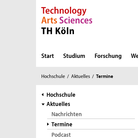
Direkt zur Hauptnavigation
Direkt zur Subnavigation
Direkt zum Inhalt
Direkt zum Fußbereich
Start
Studium
Forschung
We
Sie
Hochschule
/
Aktuelles
/
Termine
sind
hier:
Subnavigation
Hochschule
Aktuelles
Nachrichten
Termine
Podcast