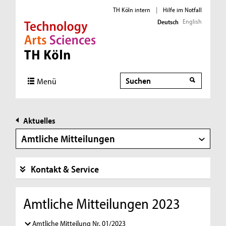
TH Köln intern
|
Hilfe im Notfall
English
Deutsch
Direkt zur Hauptnavigation
Direkt zur Subnavigation
Direkt zum Inhalt
Direkt zum Fußbereich
Suche
Menü
Aktuelles
Amtliche Mitteilungen
Kontakt & Service
Amtliche Mitteilungen 2023
Amtliche Mitteilung Nr. 01/2023