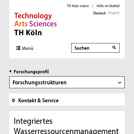
TH Köln intern
|
Hilfe im Notfall
English
Deutsch
Direkt zur Hauptnavigation
Direkt zur Subnavigation
Direkt zum Inhalt
Direkt zum Fußbereich
Suche
Menü
Forschungsprofil
Forschungsstrukturen
Kontakt & Service
Integriertes
Wasserressourcenmanagement