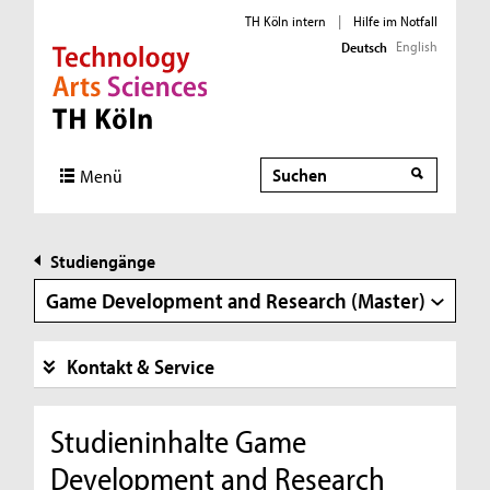
TH Köln intern
|
Hilfe im Notfall
English
Deutsch
Direkt zur Hauptnavigation
Direkt zur Subnavigation
Direkt zum Inhalt
Direkt zum Fußbereich
Suche
Menü
Studiengänge
Game Development and Research (Master)
Kontakt & Service
Studieninhalte Game
Development and Research