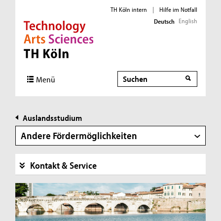
TH Köln intern
|
Hilfe im Notfall
English
Deutsch
Direkt zur Hauptnavigation
Direkt zur Subnavigation
Direkt zum Inhalt
Direkt zum Fußbereich
Suche
Menü
Auslandsstudium
Andere Fördermöglichkeiten
Kontakt & Service