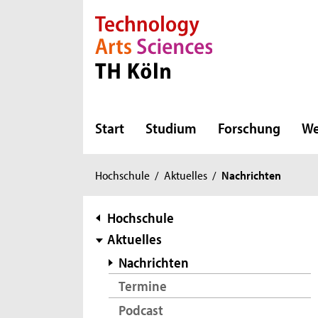
Direkt zur Hauptnavigation
Direkt zur Subnavigation
Direkt zum Inhalt
Direkt zum Fußbereich
Start
Studium
Forschung
We
Sie
Hochschule
/
Aktuelles
/
Nachrichten
sind
hier:
Subnavigation
Hochschule
Aktuelles
Nachrichten
Termine
Podcast