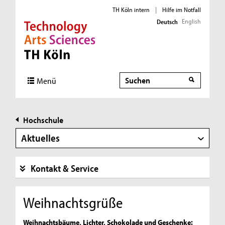
TH Köln intern
|
Hilfe im Notfall
English
Deutsch
Direkt zur Hauptnavigation
Direkt zur Subnavigation
Direkt zum Inhalt
Direkt zum Fußbereich
Suche
Menü
Hochschule
Aktuelles
Kontakt & Service
Weihnachtsgrüße
Weihnachtsbäume, Lichter, Schokolade und Geschenke: