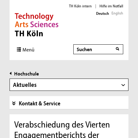
TH Köln intern
|
Hilfe im Notfall
English
Deutsch
Direkt zur Hauptnavigation
Direkt zur Subnavigation
Direkt zum Inhalt
Direkt zum Fußbereich
Suche
Menü
Hochschule
Aktuelles
Kontakt & Service
Verabschiedung des Vierten
Engagementberichts der