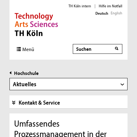
TH Köln intern
|
Hilfe im Notfall
English
Deutsch
Direkt zur Hauptnavigation
Direkt zur Subnavigation
Direkt zum Inhalt
Direkt zum Fußbereich
Suche
Menü
Hochschule
Aktuelles
Kontakt & Service
Umfassendes
Prozessmanagement in der