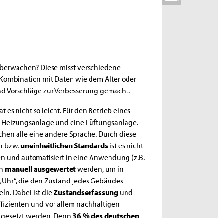
 überwachen? Diese misst verschiedene
 Kombination mit Daten wie dem Alter oder
nd Vorschläge zur Verbesserung gemacht.
t es nicht so leicht. Für den Betrieb eines
e Heizungsanlage und eine Lüftungsanlage.
hen alle eine andere Sprache. Durch diese
n bzw.
uneinheitlichen Standards
ist es nicht
en und automatisiert in eine Anwendung (z.B.
en
manuell ausgewertet
werden, um in
„Uhr“, die den Zustand jedes Gebäudes
ln. Dabei ist die
Zustandserfassung
und
fizienten und vor allem nachhaltigen
umgesetzt werden. Denn
36 % des deutschen