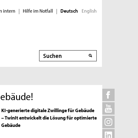
n intern
Hilfe im Notfall
English
|
|
Deutsch
Suche
 Gebäude!
KI-generierte digitale Zwillinge für Gebäude
– TwinIt entwickelt die Lösung für optimierte
Gebäude