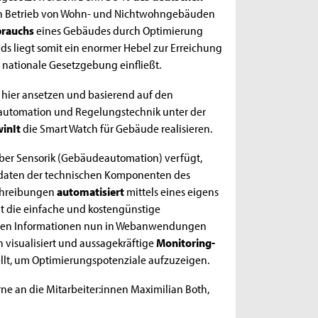
n Betrieb von Wohn- und Nichtwohngebäuden
brauchs
eines Gebäudes durch Optimierung
s liegt somit ein enormer Hebel zur Erreichung
 nationale Gesetzgebung einfließt.
 hier ansetzen und basierend auf den
automation und Regelungstechnik unter der
winIt
die Smart Watch für Gebäude realisieren.
 über Sensorik (Gebäudeautomation) verfügt,
bsdaten der technischen Komponenten des
chreibungen
automatisiert
mittels eines eigens
ht die einfache und kostengünstige
sen Informationen nun in Webanwendungen
 visualisiert und aussagekräftige
Monitoring-
llt, um Optimierungspotenziale aufzuzeigen.
rne an die Mitarbeiter:innen Maximilian Both,