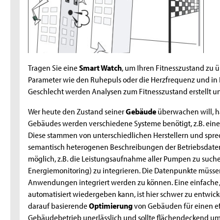
Tragen Sie eine
Smart Watch
, um Ihren Fitnesszustand zu
Parameter wie den Ruhepuls oder die Herzfrequenz und in
Geschlecht werden Analysen zum Fitnesszustand erstellt u
Wer heute den Zustand seiner
Gebäude
überwachen will, ha
Gebäudes werden verschiedene Systeme benötigt, z.B. ein
Diese stammen von unterschiedlichen Herstellern und sprec
semantisch heterogenen Beschreibungen der Betriebsdate
möglich, z.B. die Leistungsaufnahme aller Pumpen zu such
Energiemonitoring) zu integrieren. Die Datenpunkte müss
Anwendungen integriert werden zu können. Eine einfache 
automatisiert wiedergeben kann, ist hier schwer zu entwicke
darauf basierende
Optimierung
von Gebäuden für einen ef
Gebäudebetrieb unerlässlich und sollte flächendeckend 