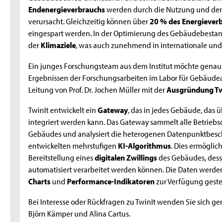
Endenergieverbrauchs
werden durch die Nutzung und de
verursacht. Gleichzeitig können über
20 % des Energiever
eingespart werden. In der Optimierung des Gebäudebestand
der
Klimaziele
, was auch zunehmend in internationale und
Ein junges Forschungsteam aus dem Institut möchte genau
Ergebnissen der Forschungsarbeiten im Labor für Gebäude
Leitung von Prof. Dr. Jochen Müller mit der
Ausgründung T
TwinIt entwickelt ein
Gateway
, das in jedes Gebäude, das
integriert werden kann. Das Gateway sammelt alle Betrie
Gebäudes und analysiert die heterogenen Datenpunktbes
entwickelten mehrstufigen
KI-Algorithmus
. Dies ermöglic
Bereitstellung eines
digitalen Zwillings
des Gebäudes, des
automatisiert verarbeitet werden können. Die Daten werden
Charts
und
Performance-Indikatoren
zur Verfügung geste
Bei Interesse oder Rückfragen zu TwinIt wenden Sie sich ge
Björn Kämper und Alina Cartus.