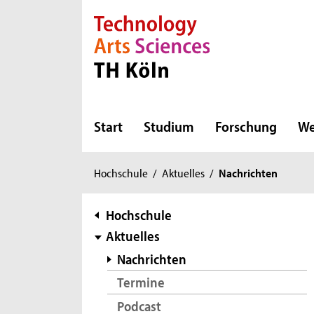
Direkt zur Hauptnavigation
Direkt zur Subnavigation
Direkt zum Inhalt
Direkt zum Fußbereich
Start
Studium
Forschung
We
Sie
Hochschule
/
Aktuelles
/
Nachrichten
sind
hier:
Subnavigation
Hochschule
Aktuelles
Nachrichten
Termine
Podcast