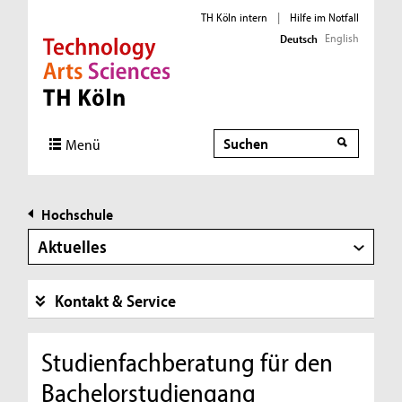
TH Köln intern
|
Hilfe im Notfall
English
Deutsch
Direkt zur Hauptnavigation
Direkt zur Subnavigation
Direkt zum Inhalt
Direkt zum Fußbereich
Suche
Menü
Hochschule
Aktuelles
Kontakt & Service
Studienfachberatung für den
Bachelorstudiengang