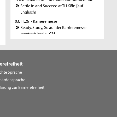
Settle In and Succeed at TH Köln [auf
Englisch]
03.11.26
- Karrieremesse
Ready, Study, Go auf der Karrieremesse
meet@th-koeln_GM
01.12.26
- Web-Seminar für internationale Studierende
Nebenjobs für internationale Studierende -
Kennen Sie Ihre Rechte und Pflichten? [auf
erefreiheit
Deutsch]
ichte Sprache
08.12.26
bärdensprache
- Web-Seminar für internationale Studierende
lärung zur Barrierefreiheit
Nebenjobs für internationale Studierende -
Kennen Sie Ihre Rechte und Pflichten? [auf
Englisch]
15.12.26
- Bewerbungsfrist