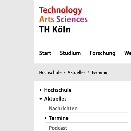
Direkt zur Hauptnavigation
Direkt zur Subnavigation
Direkt zum Inhalt
Direkt zum Fußbereich
Start
Studium
Forschung
We
Sie
Hochschule
/
Aktuelles
/
Termine
sind
hier:
Subnavigation
Hochschule
Aktuelles
Nachrichten
Termine
Podcast