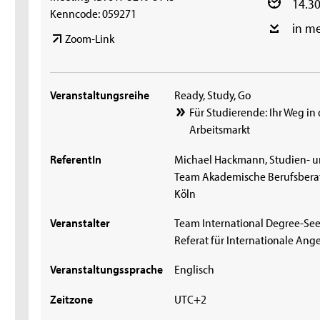
14.30
Kenncode: 059271
in m
Zoom-Link
Veranstaltungsreihe
Ready, Study, Go
Für Studierende: Ihr Weg i
Arbeitsmarkt
ReferentIn
Michael Hackmann, Studien- u
Team Akademische Berufsberat
Köln
Veranstalter
Team International Degree-See
Referat für Internationale An
Veranstaltungssprache
Englisch
Zeitzone
UTC+2