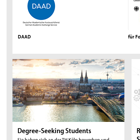
DAAD
für F
Degree-Seeking Students
R
S
Sie haben sich an der TH Köln beworben und