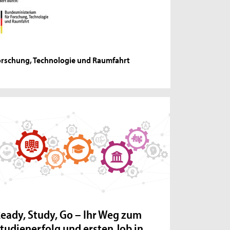
orschung, Technologie und Raumfahrt
eady, Study, Go – Ihr Weg zum
tudienerfolg und ersten Job in