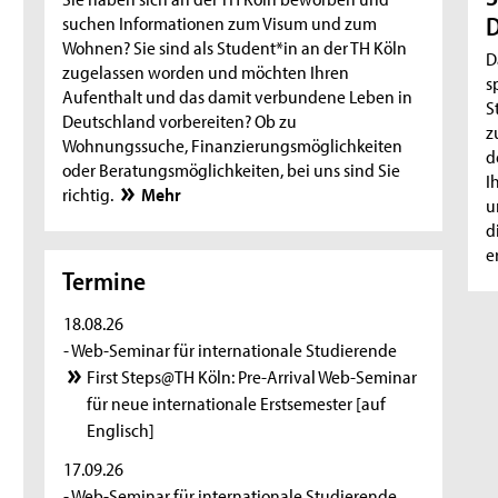
D
suchen Informationen zum Visum und zum
Wohnen? Sie sind als Student*in an der TH Köln
D
zugelassen worden und möchten Ihren
s
Aufenthalt und das damit verbundene Leben in
S
Deutschland vorbereiten? Ob zu
z
Wohnungssuche, Finanzierungsmöglichkeiten
d
oder Beratungsmöglichkeiten, bei uns sind Sie
I
richtig.
Mehr
u
d
e
Termine
18.08.26
- Web-Seminar für internationale Studierende
First Steps@TH Köln: Pre-Arrival Web-Seminar
für neue internationale Erstsemester [auf
Englisch]
17.09.26
- Web-Seminar für internationale Studierende