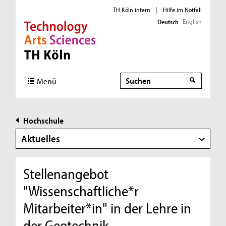
TH Köln intern
|
Hilfe im Notfall
English
Deutsch
Direkt zur Hauptnavigation
Direkt zur Subnavigation
Direkt zum Inhalt
Direkt zum Fußbereich
Suche
Menü
Hochschule
Aktuelles
Stellenangebot
"Wissenschaftliche*r
Mitarbeiter*in" in der Lehre in
der Geotechnik