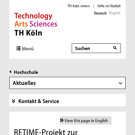
TH Köln intern
|
Hilfe im Notfall
English
Deutsch
Direkt zur Hauptnavigation
Direkt zur Subnavigation
Direkt zum Inhalt
Direkt zum Fußbereich
Suche
Menü
Hochschule
Aktuelles
Kontakt & Service
View this page in English
RETIME-Projekt zur