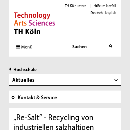
TH Köln intern
|
Hilfe im Notfall
English
Deutsch
Direkt zur Hauptnavigation
Direkt zur Subnavigation
Direkt zum Inhalt
Direkt zum Fußbereich
Suche
Menü
Hochschule
Aktuelles
Kontakt & Service
„Re-Salt“ - Recycling von
industriellen salzhaltigen